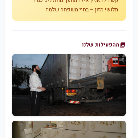
קשה להאמין איזה מהפך מחוללים כמה
תלושי מזון – בחיי משפחה שלמה.
מהפעילות שלנו
photo_library