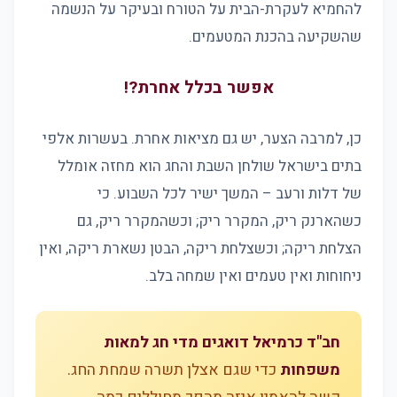
להחמיא לעקרת-הבית על הטורח ובעיקר על הנשמה
שהשקיעה בהכנת המטעמים.
אפשר בכלל אחרת?!
כן, למרבה הצער, יש גם מציאות אחרת. בעשרות אלפי
בתים בישראל שולחן השבת והחג הוא מחזה אומלל
של דלות ורעב – המשך ישיר לכל השבוע. כי
כשהארנק ריק, המקרר ריק; וכשהמקרר ריק, גם
הצלחת ריקה; וכשצלחת ריקה, הבטן נשארת ריקה, ואין
ניחוחות ואין טעמים ואין שמחה בלב.
חב"ד כרמיאל דואגים מדי חג למאות
משפחות
כדי שגם אצלן תשרה שמחת החג.