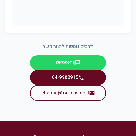
דרכים נוספות ליצור קשר
וואטסאפ
chat
04-9988915
phone
chabad@karmiel.co.il
email