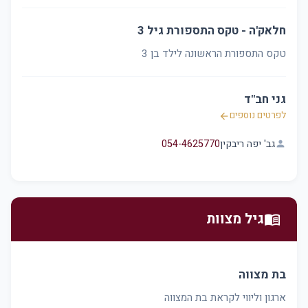
חלאק'ה - טקס התספורת גיל 3
טקס התספורת הראשונה לילד בן 3
גני חב"ד
לפרטים נוספים
arrow_back
גב' יפה ריבקין
054-4625770
person
גיל מצוות
menu_book
בת מצווה
ארגון וליווי לקראת בת המצווה