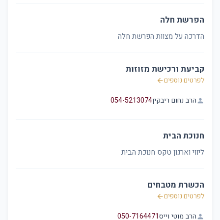
הפרשת חלה
הדרכה על מצוות הפרשת חלה
קביעת ורכישת מזוזות
לפרטים נוספים
arrow_back
הרב נחום ריבקין
054-5213074
person
חנוכת הבית
ליווי וארגון טקס חנוכת הבית
הכשרת מטבחים
לפרטים נוספים
arrow_back
הרב מוטי וייס
050-7164471
person