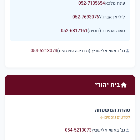
עינת מלכא
052-7135654
ליליאן אברג'ל
052-7693076
סשה אמירוב (רוסית)
052-6817161
גב' באשי אלישביץ (מדריכה עצמאית)
054-5213073
person
בית יהודי
home
טהרת המשפחה
לפרטים נוספים
arrow_back
גב' באשי אלישביץ
054-5213073
person