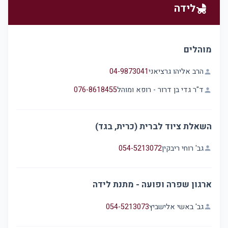
לידה
child_friendly
מוהלים
הרב אליהו גרציאני
04-9873041
person
ד"ר גדי בן דרור - רופא ומוהל
076-8618455
person
השאלת ציוד לברית (כרית, בגד)
גב' רוחי ריבקין
054-5213072
person
ארגון שפרה ופועה - מתנת לידה
גב' באשי אלישביץ
054-5213073
person