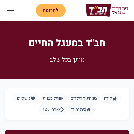
לתרומה
חב"ד במעגל החיים
איתך בכל שלב
לידה
חינוך הילדים
גיל מצוות
נישואים
favorite
menu_book
school
child_friendly
בית יהודי
אחרי 120
brightness_5
home