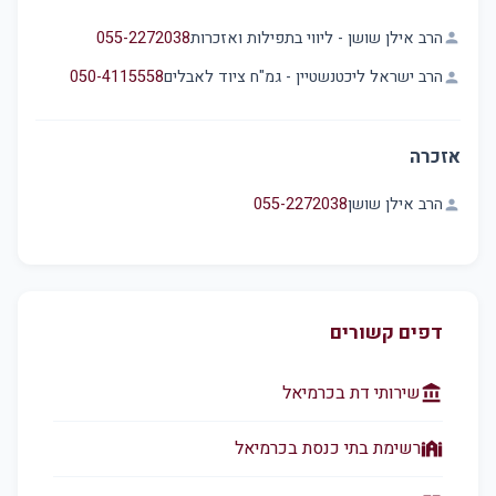
הרב אילן שושן - ליווי בתפילות ואזכרות
055-2272038
person
הרב ישראל ליכטנשטיין - גמ"ח ציוד לאבלים
050-4115558
person
אזכרה
הרב אילן שושן
055-2272038
person
דפים קשורים
שירותי דת בכרמיאל
account_balance
רשימת בתי כנסת בכרמיאל
synagogue