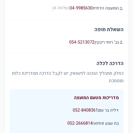
המועצה הדתית
04-9985630
(שלוחה 4)
person
השאלת חופה
גב' רוחי ריבקין
054-5213072
person
הדרכה לכלה
כחלק מתהליך ההכנה לנישואין, יש לקבל הדרכה ממדריכת כלות
מוסמכת.
מדריכות מטעם המועצה
דליה בר שם
052-8408361
בת שבע פחימה
052-2666814