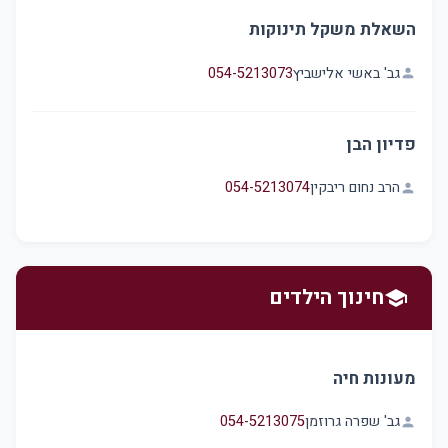
השאלת משקל תינוקות
גב' באשי אלישביץ
054-5213073
person
פדיון הבן
הרב נחום ריבקין
054-5213074
person
חינוך הילדים
school
מעונות חיה
גב' שפרה גרוזמן
054-5213075
person